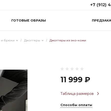
+7 (912) 
ГОТОВЫЕ ОБРАЗЫ
ПРЕДЗАКА
+7 (912) 48
г. Пермь, ул.
Революции 2
Пн-Вс: 11:00-2
 и брюки
/
Джоггеры
/
Джоггеры из эко-кожи
8times.officia
11 999 ₽
Таблица размеров
Способы оплаты