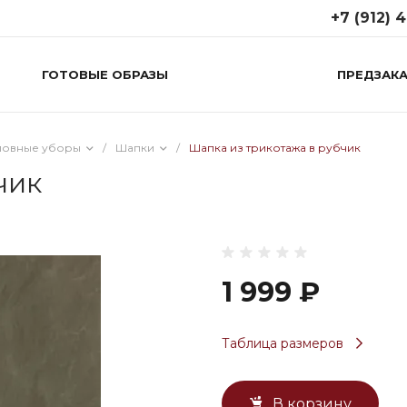
+7 (912) 
ГОТОВЫЕ ОБРАЗЫ
ПРЕДЗАКА
+7 (912) 48
г. Пермь, ул.
Революции 2
Пн-Вс: 11:00-2
ловные уборы
/
Шапки
/
Шапка из трикотажа в рубчик
8times.officia
чик
1 999 ₽
Таблица размеров
В корзину